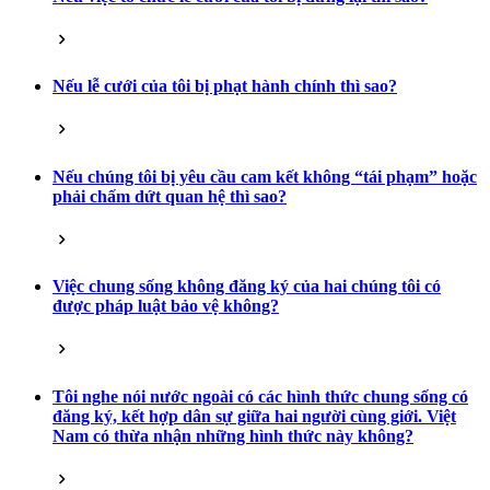
Nếu lễ cưới của tôi bị phạt hành chính thì sao?
Nếu chúng tôi bị yêu cầu cam kết không “tái phạm” hoặc
phải chấm dứt quan hệ thì sao?
Việc chung sống không đăng ký của hai chúng tôi có
được pháp luật bảo vệ không?
Tôi nghe nói nước ngoài có các hình thức chung sống có
đăng ký, kết hợp dân sự giữa hai người cùng giới. Việt
Nam có thừa nhận những hình thức này không?