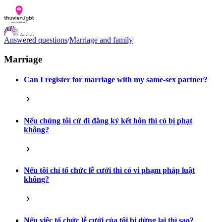
Answered questions
/
Marriage and family
Marriage
Can I register for marriage with my same-sex partner?
Documents
Q&A
Contact us
LGBTI Inclusion Index
Nếu chúng tôi cứ đi đăng ký kết hôn thì có bị phạt
VI
không?
EN
Nếu tôi chỉ tổ chức lễ cưới thì có vi phạm pháp luật
không?
Nếu việc tổ chức lễ cưới của tôi bị dừng lại thì sao?