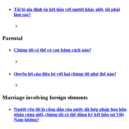
Tôi bị gia đình ép kết hôn với người khác giới, tôi phải
làm sao?
Parental
Chúng tôi có thể có con bằng cách nào?
Quyền lợi của đứa bé với hai chúng tôi như thế nào?
Marriage involving foreign elements
Người yêu tôi là công dân của nước đã hợp pháp hóa hôn
nhân cùng giới, chúng tôi có thể đăng ký kết hôn tại Việt
Nam không?