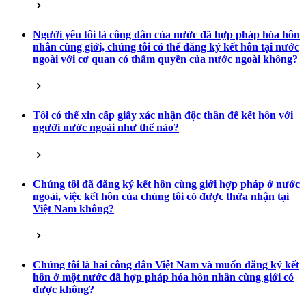
Người yêu tôi là công dân của nước đã hợp pháp hóa hôn
nhân cùng giới, chúng tôi có thể đăng ký kết hôn tại nước
ngoài với cơ quan có thẩm quyền của nước ngoài không?
Tôi có thể xin cấp giấy xác nhận độc thân để kết hôn với
người nước ngoài như thế nào?
Chúng tôi đã đăng ký kết hôn cùng giới hợp pháp ở nước
ngoài, việc kết hôn của chúng tôi có được thừa nhận tại
Việt Nam không?
Chúng tôi là hai công dân Việt Nam và muốn đăng ký kết
hôn ở một nước đã hợp pháp hóa hôn nhân cùng giới có
được không?