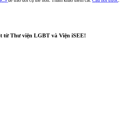
 ICS
để trao đổi cụ thể hơn. Tham khảo thêm các
Câu hỏi trước
.
hất từ Thư viện LGBT và Viện iSEE!