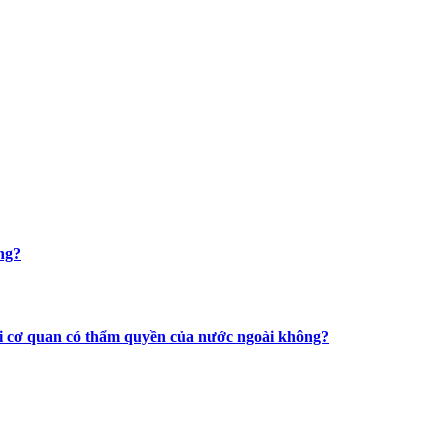
ng?
với cơ quan có thẩm quyền của nước ngoài không?