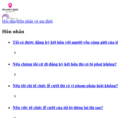
Hỏi đáp
/
Hôn nhân và gia đình
Hôn nhân
Tôi có được đăng ký kết hôn với người yêu cùng giới của t
Danh sách tài liệu
Hỏi đáp
Liên lạc
Chỉ số hoà nhập LGBTI
Nếu chúng tôi cứ đi đăng ký kết hôn thì có bị phạt không?
VI
EN
Nếu tôi chỉ tổ chức lễ cưới thì có vi phạm pháp luật không?
Nếu việc tổ chức lễ cưới của tôi bị dừng lại thì sao?