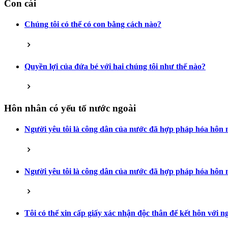
Con cái
Chúng tôi có thể có con bằng cách nào?
Quyền lợi của đứa bé với hai chúng tôi như thế nào?
Hôn nhân có yếu tố nước ngoài
Người yêu tôi là công dân của nước đã hợp pháp hóa hôn n
Người yêu tôi là công dân của nước đã hợp pháp hóa hôn n
Tôi có thể xin cấp giấy xác nhận độc thân để kết hôn với 