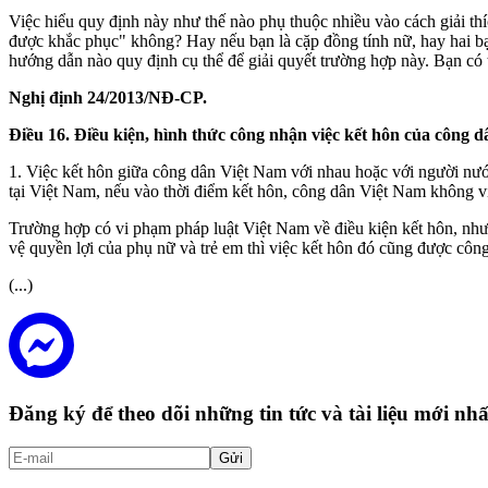
Việc hiểu quy định này như thế nào phụ thuộc nhiều vào cách giải th
được khắc phục" không? Hay nếu bạn là cặp đồng tính nữ, hay hai bạn
hướng dẫn nào quy định cụ thể để giải quyết trường hợp này. Bạn có 
Nghị định 24/2013/NĐ-CP.
Điều 16. Điều kiện, hình thức công nhận việc kết hôn của công 
1. Việc kết hôn giữa công dân Việt Nam với nhau hoặc với người nướ
tại Việt Nam, nếu vào thời điểm kết hôn, công dân Việt Nam không v
Trường hợp có vi phạm pháp luật Việt Nam về điều kiện kết hôn, như
vệ quyền lợi của phụ nữ và trẻ em thì việc kết hôn đó cũng được côn
(...)
Đăng ký để theo dõi những tin tức và tài liệu mới n
Gửi