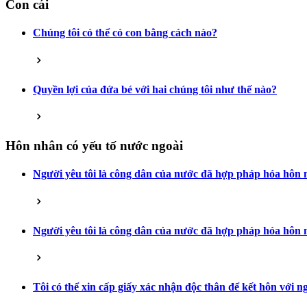
Con cái
Chúng tôi có thể có con bằng cách nào?
Quyền lợi của đứa bé với hai chúng tôi như thế nào?
Hôn nhân có yếu tố nước ngoài
Người yêu tôi là công dân của nước đã hợp pháp hóa hôn n
Người yêu tôi là công dân của nước đã hợp pháp hóa hôn n
Tôi có thể xin cấp giấy xác nhận độc thân để kết hôn với 