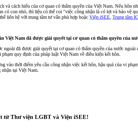
ích và cách hiểu của cơ quan có thẩm quyền của Việt Nam. Nếu hôn nhâ
 có con nhỏ, thì liệu có thể coi "việc công nhận là có lợi và bảo vệ 
thể liên hệ với trung tâm tư vấn phù hợp hoặc
Viện iSEE
,
Trung tâm I
dân Việt Nam đã được giải quyết tại cơ quan có thẩm quyền của nư
c ngoài đã được giải quyết tại cơ quan có thẩm quyền của nước ngoài 
i phạm quy định của pháp luật Việt Nam về điều kiện kết hôn.
ng vào thời điểm yêu cầu công nhận việc kết hôn, hậu quả của vi phạm
g nhận tại Việt Nam.
hất từ Thư viện LGBT và Viện iSEE!