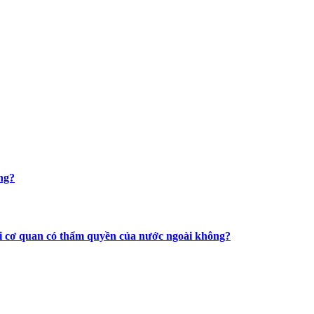
ng?
với cơ quan có thẩm quyền của nước ngoài không?