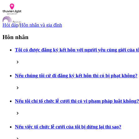
Hỏi đáp
/
Hôn nhân và gia đình
Hôn nhân
Tôi có được đăng ký kết hôn với người yêu cùng giới của t
Danh sách tài liệu
Hỏi đáp
Liên lạc
Chỉ số hoà nhập LGBTI
Nếu chúng tôi cứ đi đăng ký kết hôn thì có bị phạt không?
VI
EN
Nếu tôi chỉ tổ chức lễ cưới thì có vi phạm pháp luật không?
Nếu việc tổ chức lễ cưới của tôi bị dừng lại thì sao?