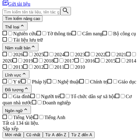
Gửi tài liệu
Tìm kiếm nâng cao
Thể loại
Nghiên cứu
Tờ thông tin
Cẩm nang
Bộ công cụ
Tài liệu lưu trữ
Năm xuất bản
2026
2025
2024
2023
2022
2021
2020
2019
2018
2017
2016
2015
2014
2013
2012
2011
2010
Lĩnh vực
Y tế
Pháp lý
Nghệ thuật
Chính trị
Giáo dục
Đối tượng
Gia đình
Người trẻ
Tổ chức dân sự xã hội
Cơ
quan nhà nước
Doanh nghiệp
Ngôn ngữ
Tiếng Việt
Tiếng Anh
Tất cả 134 tài liệu.
Sắp xếp
Mới nhất
Cũ nhất
Từ A đến Z
Từ Z đến A