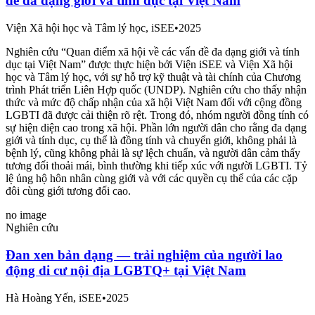
đề đa dạng giới và tính dục tại Việt Nam
Viện Xã hội học và Tâm lý học, iSEE
•
2025
Nghiên cứu “Quan điểm xã hội về các vấn đề đa dạng giới và tính
dục tại Việt Nam” được thực hiện bởi Viện iSEE và Viện Xã hội
học và Tâm lý học, với sự hỗ trợ kỹ thuật và tài chính của Chương
trình Phát triển Liên Hợp quốc (UNDP). Nghiên cứu cho thấy nhận
thức và mức độ chấp nhận của xã hội Việt Nam đối với cộng đồng
LGBTI đã được cải thiện rõ rệt. Trong đó, nhóm người đồng tính có
sự hiện diện cao trong xã hội. Phần lớn người dân cho rằng đa dạng
giới và tính dục, cụ thể là đồng tính và chuyển giới, không phải là
bệnh lý, cũng không phải là sự lệch chuẩn, và người dân cảm thấy
tương đối thoải mái, bình thường khi tiếp xúc với người LGBTI. Tỷ
lệ ủng hộ hôn nhân cùng giới và với các quyền cụ thể của các cặp
đôi cùng giới tương đối cao.
no image
Nghiên cứu
Đan xen bản dạng — trải nghiệm của người lao
động di cư nội địa LGBTQ+ tại Việt Nam
Hà Hoàng Yến, iSEE
•
2025