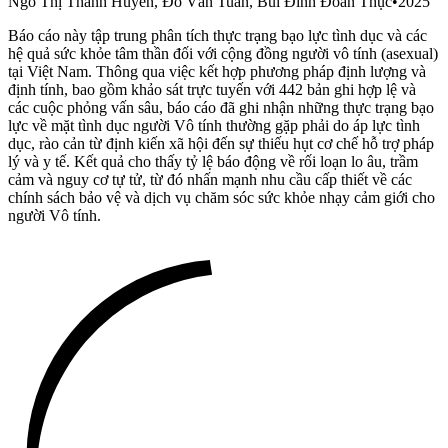
Ngô Thị Thanh Huyền, Đỗ Văn Tuấn, Bùi Đình Đoan Thục
•
2025
Báo cáo này tập trung phân tích thực trạng bạo lực tình dục và các
hệ quả sức khỏe tâm thần đối với cộng đồng người vô tính (asexual)
tại Việt Nam. Thông qua việc kết hợp phương pháp định lượng và
định tính, bao gồm khảo sát trực tuyến với 442 bản ghi hợp lệ và
các cuộc phỏng vấn sâu, báo cáo đã ghi nhận những thực trạng bạo
lực về mặt tình dục người Vô tính thường gặp phải do áp lực tình
dục, rào cản từ định kiến xã hội đến sự thiếu hụt cơ chế hỗ trợ pháp
lý và y tế. Kết quả cho thấy tỷ lệ báo động về rối loạn lo âu, trầm
cảm và nguy cơ tự tử, từ đó nhấn mạnh nhu cầu cấp thiết về các
chính sách bảo vệ và dịch vụ chăm sóc sức khỏe nhạy cảm giới cho
người Vô tính.