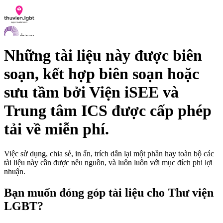
Những tài liệu này được biên
soạn, kết hợp biên soạn hoặc
Danh sách tài liệu
sưu tầm bởi
Viện iSEE
và
Hỏi đáp
Liên lạc
Trung tâm ICS
được cấp phép
Chỉ số hoà nhập LGBTI
tải về miễn phí.
VI
EN
Việc sử dụng, chia sẻ, in ấn, trích dẫn lại một phần hay toàn bộ các
tài liệu này cần được nêu nguồn, và luôn luôn với mục đích phi lợi
nhuận.
Bạn muốn đóng góp tài liệu cho Thư viện
LGBT?