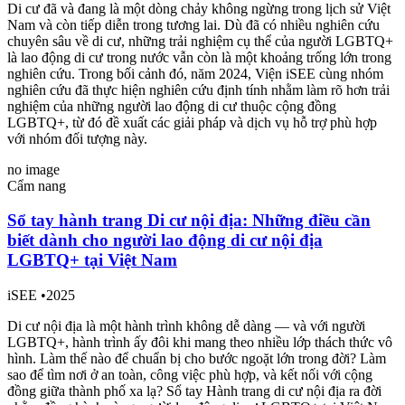
Di cư đã và đang là một dòng chảy không ngừng trong lịch sử Việt
Nam và còn tiếp diễn trong tương lai. Dù đã có nhiều nghiên cứu
chuyên sâu về di cư, những trải nghiệm cụ thể của người LGBTQ+
là lao động di cư trong nước vẫn còn là một khoảng trống lớn trong
nghiên cứu. Trong bối cảnh đó, năm 2024, Viện iSEE cùng nhóm
nghiên cứu đã thực hiện nghiên cứu định tính nhằm làm rõ hơn trải
nghiệm của những người lao động di cư thuộc cộng đồng
LGBTQ+, từ đó đề xuất các giải pháp và dịch vụ hỗ trợ phù hợp
với nhóm đối tượng này.
no image
Cẩm nang
Sổ tay hành trang Di cư nội địa: Những điều cần
biết dành cho người lao động di cư nội địa
LGBTQ+ tại Việt Nam
iSEE
•
2025
Di cư nội địa là một hành trình không dễ dàng — và với người
LGBTQ+, hành trình ấy đôi khi mang theo nhiều lớp thách thức vô
hình. Làm thế nào để chuẩn bị cho bước ngoặt lớn trong đời? Làm
sao để tìm nơi ở an toàn, công việc phù hợp, và kết nối với cộng
đồng giữa thành phố xa lạ? Sổ tay Hành trang di cư nội địa ra đời