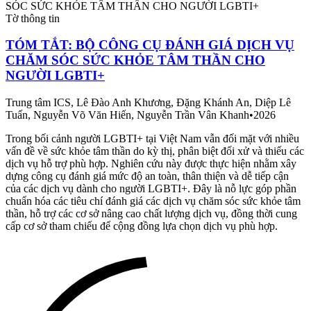
Tờ thông tin
TÓM TẮT: BỘ CÔNG CỤ ĐÁNH GIÁ DỊCH VỤ
CHĂM SÓC SỨC KHỎE TÂM THẦN CHO
NGƯỜI LGBTI+
Trung tâm ICS, Lê Đào Anh Khương, Đặng Khánh An, Diệp Lê
Tuấn, Nguyễn Võ Văn Hiến, Nguyễn Trần Vân Khanh
•
2026
Trong bối cảnh người LGBTI+ tại Việt Nam vẫn đối mặt với nhiều
vấn đề về sức khỏe tâm thần do kỳ thị, phân biệt đối xử và thiếu các
dịch vụ hỗ trợ phù hợp. Nghiên cứu này được thực hiện nhằm xây
dựng công cụ đánh giá mức độ an toàn, thân thiện và dễ tiếp cận
của các dịch vụ dành cho người LGBTI+. Đây là nỗ lực góp phần
chuẩn hóa các tiêu chí đánh giá các dịch vụ chăm sóc sức khỏe tâm
thần, hỗ trợ các cơ sở nâng cao chất lượng dịch vụ, đồng thời cung
cấp cơ sở tham chiếu để cộng đồng lựa chọn dịch vụ phù hợp.