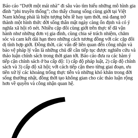
Báo cáo “Dưới một mái nhà” đi sâu vào tìm hiểu những mô hình gia
đình “phi truyền thống”; cho thấy chung sống cùng giới tại Việt
Nam không phải là hiện tượng bên lề hay tạm thời, mà đang trở
thành một hình thức đời sống thân mật ngày càng ổn định và có ý
nghĩa xã hội rõ nét. Nhiều cặp đôi cùng giới trên thực tế đã vận
hành như những đơn vị gia đình, cùng chia sẻ trách nhiệm, chăm
sóc và cam kết dài hạn theo những cách tương đồng với các cặp đôi
dị tính hợp giới. Đồng thời, các vấn đề liên quan đến công nhận và
bảo vệ pháp lý vẫn là những chủ đề cần tiếp tục được nghiên cứu và
thảo luận chính sách trong thời gian tới. Báo cáo đưa ra các hàm ý
tiếp cận chính sách ở ba cấp độ: 1) cấp độ pháp luật, 2) cấp độ chính
sách và 3) cấp độ xã hội; với cách tiếp cận theo từng giai đoạn, ưu
tiên xử lý các khoảng trống thực tiễn và những khó khăn trong đời
sống thường nhật, đồng thời tạo không gian cho các thảo luận rộng
hơn về quyền và công nhận quan hệ.