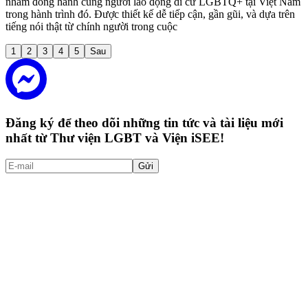
nhằm đồng hành cùng người lao động di cư LGBTQ+ tại Việt Nam
trong hành trình đó. Được thiết kế dễ tiếp cận, gần gũi, và dựa trên
tiếng nói thật từ chính người trong cuộc
1
2
3
4
5
Sau
Đăng ký để theo dõi những tin tức và tài liệu mới
nhất từ Thư viện LGBT và Viện iSEE!
Gửi