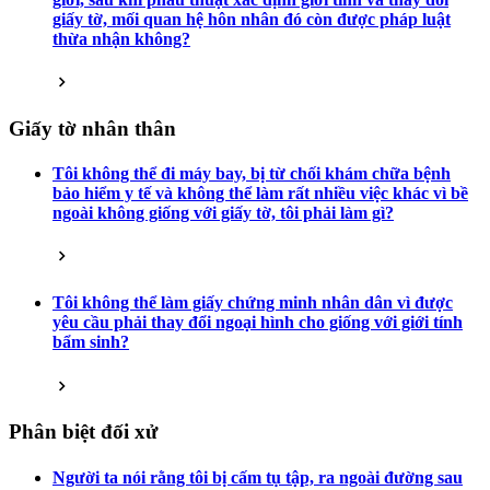
giấy tờ, mối quan hệ hôn nhân đó còn được pháp luật
thừa nhận không?
Giấy tờ nhân thân
Tôi không thể đi máy bay, bị từ chối khám chữa bệnh
bảo hiểm y tế và không thể làm rất nhiều việc khác vì bề
ngoài không giống với giấy tờ, tôi phải làm gì?
Tôi không thể làm giấy chứng minh nhân dân vì được
yêu cầu phải thay đổi ngoại hình cho giống với giới tính
bẩm sinh?
Phân biệt đối xử
Người ta nói rằng tôi bị cấm tụ tập, ra ngoài đường sau