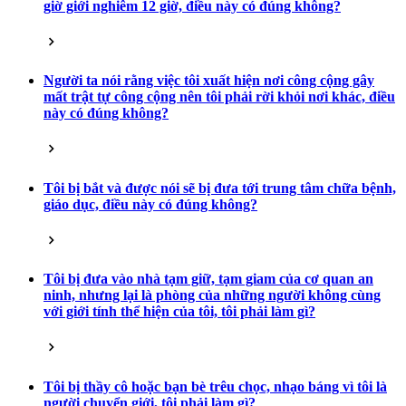
giờ giới nghiêm 12 giờ, điều này có đúng không?
Người ta nói rằng việc tôi xuất hiện nơi công cộng gây
mất trật tự công cộng nên tôi phải rời khỏi nơi khác, điều
này có đúng không?
Tôi bị bắt và được nói sẽ bị đưa tới trung tâm chữa bệnh,
giáo dục, điều này có đúng không?
Tôi bị đưa vào nhà tạm giữ, tạm giam của cơ quan an
ninh, nhưng lại là phòng của những người không cùng
với giới tính thể hiện của tôi, tôi phải làm gì?
Tôi bị thầy cô hoặc bạn bè trêu chọc, nhạo báng vì tôi là
người chuyển giới, tôi phải làm gì?