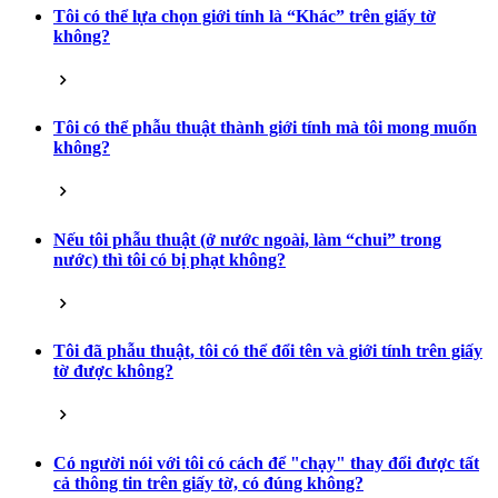
Tôi có thể lựa chọn giới tính là “Khác” trên giấy tờ
không?
Tôi có thể phẫu thuật thành giới tính mà tôi mong muốn
không?
Nếu tôi phẫu thuật (ở nước ngoài, làm “chui” trong
nước) thì tôi có bị phạt không?
Tôi đã phẫu thuật, tôi có thể đổi tên và giới tính trên giấy
tờ được không?
Có người nói với tôi có cách để "chạy" thay đổi được tất
cả thông tin trên giấy tờ, có đúng không?