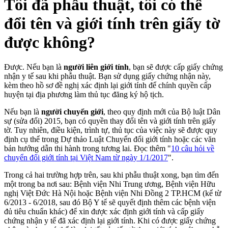
Tôi đã phẫu thuật, tôi có thể
đổi tên và giới tính trên giấy tờ
được không?
Được. Nếu bạn là
người liên giới tính
, bạn sẽ được cấp giấy chứng
nhận y tế sau khi phẫu thuật. Bạn sử dụng giấy chứng nhận này,
kèm theo hồ sơ đề nghị xác định lại giới tính để chính quyền cấp
huyện tại địa phương làm thủ tục đăng ký hộ tịch.
Nếu bạn là
người chuyển giới
, theo quy định mới của Bộ luật Dân
sự (sửa đổi) 2015, bạn có quyền thay đổi tên và giới tính trên giấy
tờ. Tuy nhiên, điều kiện, trình tự, thủ tục của việc này sẽ được quy
định cụ thể trong Dự thảo Luật Chuyển đổi giới tính hoặc các văn
bản hướng dẫn thi hành trong tương lai. Đọc thêm "
10 câu hỏi về
chuyển đổi giới tính tại Việt Nam từ ngày 1/1/2017
".
Trong cả hai trường hợp trên, sau khi phẫu thuật xong, bạn tìm đến
một trong ba nơi sau: Bệnh viện Nhi Trung ương, Bệnh viện Hữu
nghị Việt Đức Hà Nội hoặc Bệnh viện Nhi Đồng 2 TP.HCM (kể từ
6/2013 - 6/2018, sau đó Bộ Y tế sẽ quyết định thêm các bệnh viện
đủ tiêu chuẩn khác) để xin được xác định giới tính và cấp giấy
chứng nhận y tế đã xác định lại giới tính. Khi có được giấy chứng