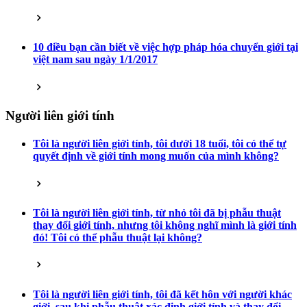
10 điều bạn cần biết về việc hợp pháp hóa chuyển giới tại
việt nam sau ngày 1/1/2017
Người liên giới tính
Tôi là người liên giới tính, tôi dưới 18 tuổi, tôi có thể tự
quyết định về giới tính mong muốn của mình không?
Tôi là người liên giới tính, từ nhỏ tôi đã bị phẫu thuật
thay đổi giới tính, nhưng tôi không nghĩ mình là giới tính
đó! Tôi có thể phẫu thuật lại không?
Tôi là người liên giới tính, tôi đã kết hôn với người khác
giới, sau khi phẫu thuật xác định giới tính và thay đổi