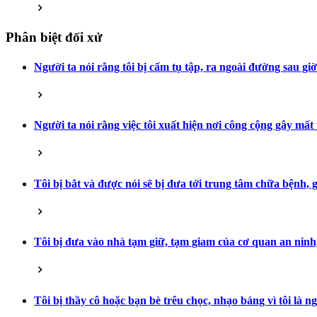
Phân biệt đối xử
Người ta nói rằng tôi bị cấm tụ tập, ra ngoài đường sau gi
Người ta nói rằng việc tôi xuất hiện nơi công cộng gây mất
Tôi bị bắt và được nói sẽ bị đưa tới trung tâm chữa bệnh,
Tôi bị đưa vào nhà tạm giữ, tạm giam của cơ quan an ninh, 
Tôi bị thầy cô hoặc bạn bè trêu chọc, nhạo báng vì tôi là ng