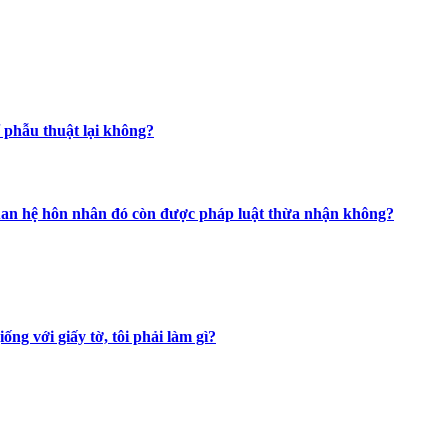
hể phẫu thuật lại không?
mối quan hệ hôn nhân đó còn được pháp luật thừa nhận không?
ng với giấy tờ, tôi phải làm gì?