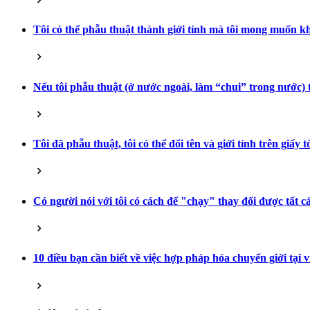
Tôi có thể phẫu thuật thành giới tính mà tôi mong muốn 
Nếu tôi phẫu thuật (ở nước ngoài, làm “chui” trong nước) t
Tôi đã phẫu thuật, tôi có thể đổi tên và giới tính trên giấy
Có người nói với tôi có cách để "chạy" thay đổi được tất c
10 điều bạn cần biết về việc hợp pháp hóa chuyển giới tại 