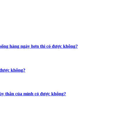
c sống hàng ngày hơn thì có được không?
ó được không?
 tùy thân của mình có được không?