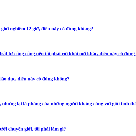
ờ giới nghiêm 12 giờ, điều này có đúng không?
 trật tự công cộng nên tôi phải rời khỏi nơi khác, điều này có đún
 giáo dục, điều này có đúng không?
nhưng lại là phòng của những người không cùng với giới tính thể h
ười chuyển giới, tôi phải làm gì?