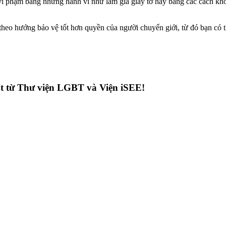
 vi phạm bằng những hành vi như làm giả giấy tờ hay bằng các cách kh
 theo hướng bảo vệ tốt hơn quyền của người chuyển giới, từ đó bạn có 
hất từ Thư viện LGBT và Viện iSEE!