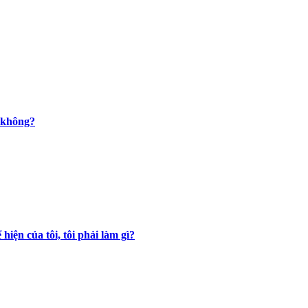
g không?
iện của tôi, tôi phải làm gì?