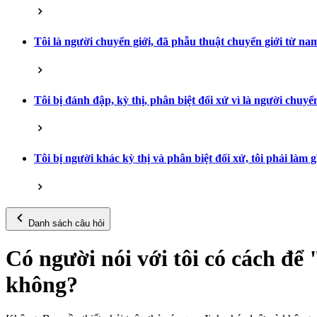
Tôi là người chuyển giới, đã phẫu thuật chuyển giới từ na
Tôi bị đánh đập, kỳ thị, phân biệt đối xử vì là người chuyển
Tôi bị người khác kỳ thị và phân biệt đối xử, tôi phải làm g
Danh sách câu hỏi
Có người nói với tôi có cách để 
không?