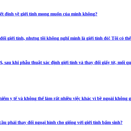
 quyết định về giới tính mong muốn của mình không?
y đổi giới tính, nhưng tôi không nghĩ mình là giới tính đó! Tôi có t
 giới, sau khi phẫu thuật xác định giới tính và thay đổi giấy tờ, 
ểm y tế và không thể làm rất nhiều việc khác vì bề ngoài không giố
u phải thay đổi ngoại hình cho giống với giới tính bẩm sinh?