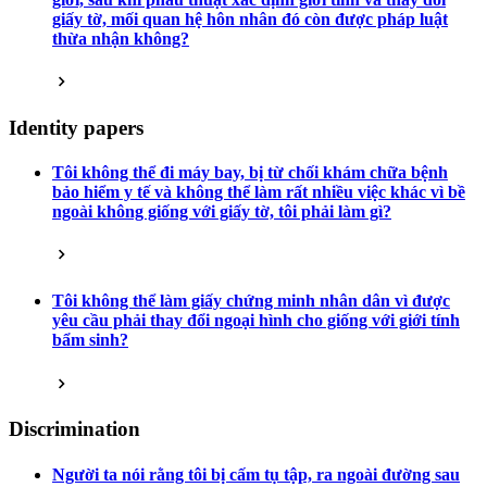
giấy tờ, mối quan hệ hôn nhân đó còn được pháp luật
thừa nhận không?
Identity papers
Tôi không thể đi máy bay, bị từ chối khám chữa bệnh
bảo hiểm y tế và không thể làm rất nhiều việc khác vì bề
ngoài không giống với giấy tờ, tôi phải làm gì?
Tôi không thể làm giấy chứng minh nhân dân vì được
yêu cầu phải thay đổi ngoại hình cho giống với giới tính
bẩm sinh?
Discrimination
Người ta nói rằng tôi bị cấm tụ tập, ra ngoài đường sau