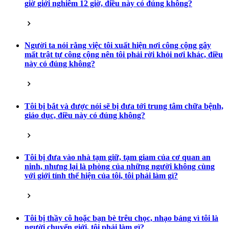
giờ giới nghiêm 12 giờ, điều này có đúng không?
Người ta nói rằng việc tôi xuất hiện nơi công cộng gây
mất trật tự công cộng nên tôi phải rời khỏi nơi khác, điều
này có đúng không?
Tôi bị bắt và được nói sẽ bị đưa tới trung tâm chữa bệnh,
giáo dục, điều này có đúng không?
Tôi bị đưa vào nhà tạm giữ, tạm giam của cơ quan an
ninh, nhưng lại là phòng của những người không cùng
với giới tính thể hiện của tôi, tôi phải làm gì?
Tôi bị thầy cô hoặc bạn bè trêu chọc, nhạo báng vì tôi là
người chuyển giới, tôi phải làm gì?