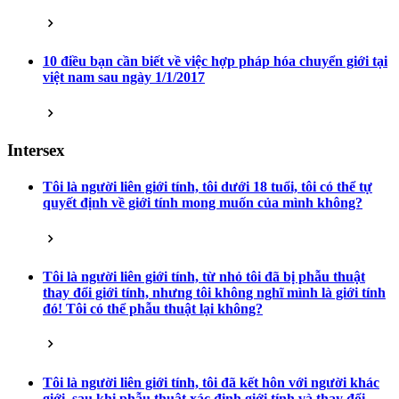
10 điều bạn cần biết về việc hợp pháp hóa chuyển giới tại
việt nam sau ngày 1/1/2017
Intersex
Tôi là người liên giới tính, tôi dưới 18 tuổi, tôi có thể tự
quyết định về giới tính mong muốn của mình không?
Tôi là người liên giới tính, từ nhỏ tôi đã bị phẫu thuật
thay đổi giới tính, nhưng tôi không nghĩ mình là giới tính
đó! Tôi có thể phẫu thuật lại không?
Tôi là người liên giới tính, tôi đã kết hôn với người khác
giới, sau khi phẫu thuật xác định giới tính và thay đổi