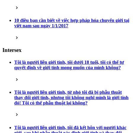
10 điều bạn cần biết về việc hợp pháp hóa chuyển giới tại
việt nam sau ngày 1/1/2017
Intersex
Tôi là người liên giới tính, tôi dưới 18 tuổi, tôi có thể tự
quyết định về giới tính mong muốn của mình không?
Tôi là người liên giới tính, từ nhỏ tôi đã bị phẫu thuật
thay đổi giới tính, nhưng tôi không nghĩ mình là giới tính
đó! Tôi có thể phẫu thuật lại không?
Tôi là người liên giới tính, tôi đã kết hôn với người khác
giới, sau khi phẫu thuật xác định giới tính và thay đổi