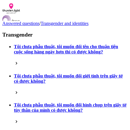
Answered questions
/
Transgender and identities
Transgender
Tôi chưa phẫu thuật, tôi muốn đổi tên cho thuận tiện
Documents
cuộc sống hàng ngày hơn thì có được không?
Q&A
Contact us
LGBTI Inclusion Index
VI
Tôi chưa phẫu thuật, tôi muốn đổi giới tính trên giấy tờ
EN
có được không?
Tôi chưa phẫu thuật, tôi muốn đổi hình chụp trên giấy tờ
tùy thân của mình có được không?