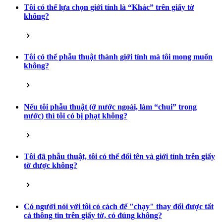
Tôi có thể lựa chọn giới tính là “Khác” trên giấy tờ
không?
Tôi có thể phẫu thuật thành giới tính mà tôi mong muốn
không?
Nếu tôi phẫu thuật (ở nước ngoài, làm “chui” trong
nước) thì tôi có bị phạt không?
Tôi đã phẫu thuật, tôi có thể đổi tên và giới tính trên giấy
tờ được không?
Có người nói với tôi có cách để "chạy" thay đổi được tất
cả thông tin trên giấy tờ, có đúng không?