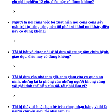
giờ giới nghiêm 12 giờ, điều này có đúng không?
Người ta nói rằng việc tôi xuất hiện nơi công cộng gây
mất trật tự công cộng nên tôi phải rời khỏi nơi khác, điều
này có đúng không?
Tôi bị bắt và được nói sẽ bị đưa tới trung tâm chữa bệnh,
giáo dục, điều này có đúng không?
Tôi bị đưa vào nhà tạm giữ, tạm giam của cơ quan an
ninh, nhưng lại là phòng của những người không cùng
với giới tính thể hiện của tôi, tôi phải làm gì?
Tôi bị thầy cô hoặc bạn bè trêu chọc, nhạo báng vì tôi là
người chuyển giới, tôi phải làm gì?