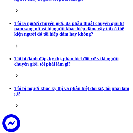
Tôi là người chuyển giới, đã phẫu thuật chuyển giới từ
nam sang nữ và bị người khác hiếp dâm, vậy tôi có thể
kiện người đó tội hiếp dâm hay không?
Tôi bị đánh đập, kỳ thị, phân biệt đối xử vì là người
chuyển giới, tôi phải làm gì?
Tôi bị người khác kỳ thị và phân biệt đối xử, tôi phải làm
gì?