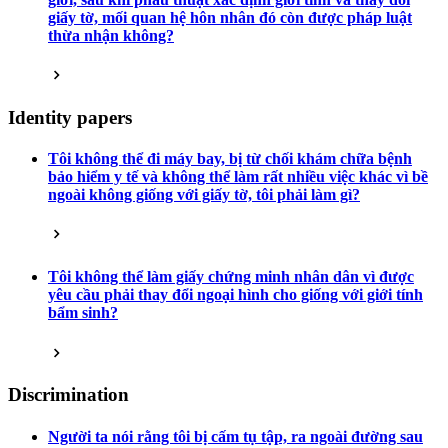
giấy tờ, mối quan hệ hôn nhân đó còn được pháp luật
thừa nhận không?
Identity papers
Tôi không thể đi máy bay, bị từ chối khám chữa bệnh
bảo hiểm y tế và không thể làm rất nhiều việc khác vì bề
ngoài không giống với giấy tờ, tôi phải làm gì?
Tôi không thể làm giấy chứng minh nhân dân vì được
yêu cầu phải thay đổi ngoại hình cho giống với giới tính
bẩm sinh?
Discrimination
Người ta nói rằng tôi bị cấm tụ tập, ra ngoài đường sau