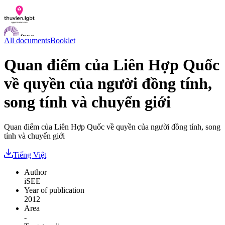
All documents
Booklet
Quan điểm của Liên Hợp Quốc
về quyền của người đồng tính,
Documents
Q&A
song tính và chuyển giới
Contact us
LGBTI Inclusion Index
Quan điểm của Liên Hợp Quốc về quyền của người đồng tính, song
VI
tính và chuyển giới
EN
Tiếng Việt
Author
iSEE
Year of publication
2012
Area
-