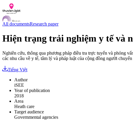
All documents
Research paper
Hiện trạng trải nghiệm y tế và 
Documents
Nghiên cứu, thông qua phương pháp điều tra trực tuyến và phỏng vấn 
Q&A
các nhu cầu về y tế, tâm lý và pháp luật của cộng đồng người chuyển 
Contact us
LGBTI Inclusion Index
Tiếng Việt
VI
Author
EN
iSEE
Year of publication
2018
Area
Heath care
Target audience
Governmental agencies