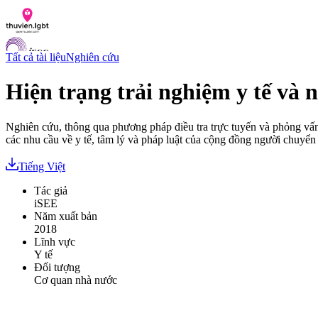
Tất cả tài liệu
Nghiên cứu
Hiện trạng trải nghiệm y tế và 
Danh sách tài liệu
Nghiên cứu, thông qua phương pháp điều tra trực tuyến và phỏng vấn 
Hỏi đáp
các nhu cầu về y tế, tâm lý và pháp luật của cộng đồng người chuyển 
Liên lạc
Chỉ số hoà nhập LGBTI
Tiếng Việt
VI
Tác giả
EN
iSEE
Năm xuất bản
2018
Lĩnh vực
Y tế
Đối tượng
Cơ quan nhà nước