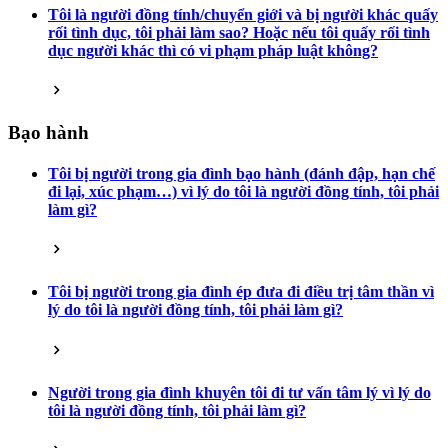
Tôi là người đồng tính/chuyển giới và bị người khác quấy
rối tình dục, tôi phải làm sao? Hoặc nếu tôi quấy rối tình
dục người khác thì có vi phạm pháp luật không?
Bạo hành
Tôi bị người trong gia đình bạo hành (đánh đập, hạn chế
đi lại, xúc phạm…) vì lý do tôi là người đồng tính, tôi phải
làm gì?
Tôi bị người trong gia đình ép đưa đi điều trị tâm thần vì
lý do tôi là người đồng tính, tôi phải làm gì?
Người trong gia đình khuyên tôi đi tư vấn tâm lý vì lý do
tôi là người đồng tính, tôi phải làm gì?