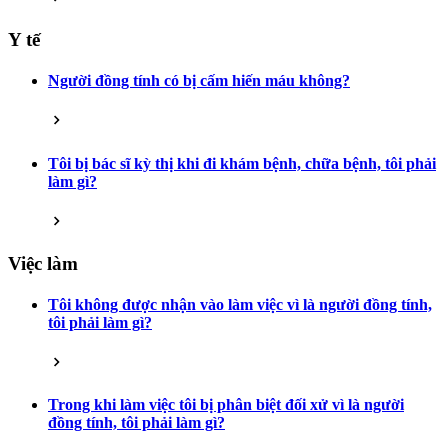
Y tế
Người đồng tính có bị cấm hiến máu không?
Tôi bị bác sĩ kỳ thị khi đi khám bệnh, chữa bệnh, tôi phải
làm gì?
Việc làm
Tôi không được nhận vào làm việc vì là người đồng tính,
tôi phải làm gì?
Trong khi làm việc tôi bị phân biệt đối xử vì là người
đồng tính, tôi phải làm gì?