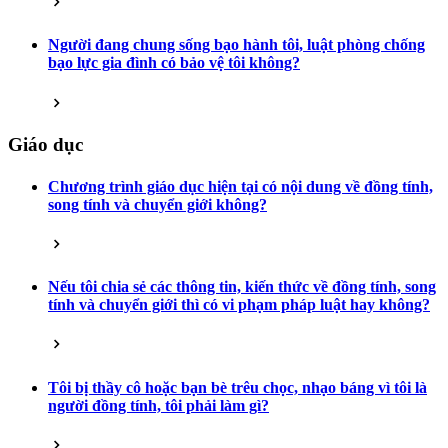
Người đang chung sống bạo hành tôi, luật phòng chống
bạo lực gia đình có bảo vệ tôi không?
Giáo dục
Chương trình giáo dục hiện tại có nội dung về đồng tính,
song tính và chuyển giới không?
Nếu tôi chia sẻ các thông tin, kiến thức về đồng tính, song
tính và chuyển giới thì có vi phạm pháp luật hay không?
Tôi bị thầy cô hoặc bạn bè trêu chọc, nhạo báng vì tôi là
người đồng tính, tôi phải làm gì?