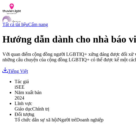
Tất cả tài liệu
Cẩm nang
Hướng dẫn dành cho nhà báo v
Danh sách tài liệu
Với quan điểm cộng đồng người LGBTIQ+ xứng đáng được đối xử với 
Hỏi đáp
những câu chuyện của cộng đồng LGBTIQ+ có thể được kể một cách 
Liên lạc
Chỉ số hoà nhập LGBTI
Tiếng Việt
VI
Tác giả
EN
iSEE
Năm xuất bản
2024
Lĩnh vực
Giáo dục
Chính trị
Đối tượng
Tổ chức dân sự xã hội
Người trẻ
Doanh nghiệp