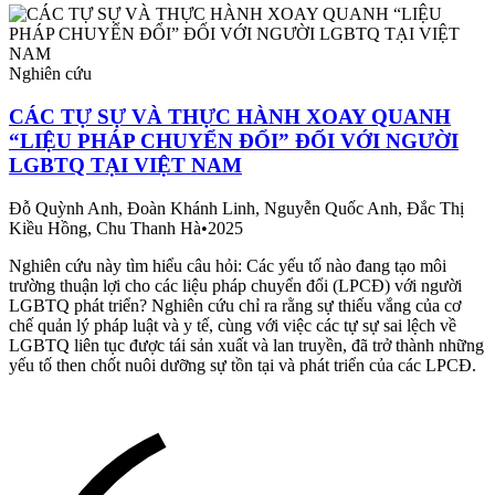
Nghiên cứu
CÁC TỰ SỰ VÀ THỰC HÀNH XOAY QUANH
“LIỆU PHÁP CHUYỂN ĐỔI” ĐỐI VỚI NGƯỜI
LGBTQ TẠI VIỆT NAM
Đỗ Quỳnh Anh, Đoàn Khánh Linh, Nguyễn Quốc Anh, Đắc Thị
Kiều Hồng, Chu Thanh Hà
•
2025
Nghiên cứu này tìm hiểu câu hỏi: Các yếu tố nào đang tạo môi
trường thuận lợi cho các liệu pháp chuyển đổi (LPCĐ) với người
LGBTQ phát triển? Nghiên cứu chỉ ra rằng sự thiếu vắng của cơ
chế quản lý pháp luật và y tế, cùng với việc các tự sự sai lệch về
LGBTQ liên tục được tái sản xuất và lan truyền, đã trở thành những
yếu tố then chốt nuôi dưỡng sự tồn tại và phát triển của các LPCĐ.