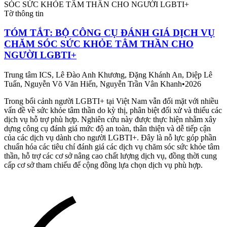
Tờ thông tin
TÓM TẮT: BỘ CÔNG CỤ ĐÁNH GIÁ DỊCH VỤ
CHĂM SÓC SỨC KHỎE TÂM THẦN CHO
NGƯỜI LGBTI+
Trung tâm ICS, Lê Đào Anh Khương, Đặng Khánh An, Diệp Lê
Tuấn, Nguyễn Võ Văn Hiến, Nguyễn Trần Vân Khanh
•
2026
Trong bối cảnh người LGBTI+ tại Việt Nam vẫn đối mặt với nhiều
vấn đề về sức khỏe tâm thần do kỳ thị, phân biệt đối xử và thiếu các
dịch vụ hỗ trợ phù hợp. Nghiên cứu này được thực hiện nhằm xây
dựng công cụ đánh giá mức độ an toàn, thân thiện và dễ tiếp cận
của các dịch vụ dành cho người LGBTI+. Đây là nỗ lực góp phần
chuẩn hóa các tiêu chí đánh giá các dịch vụ chăm sóc sức khỏe tâm
thần, hỗ trợ các cơ sở nâng cao chất lượng dịch vụ, đồng thời cung
cấp cơ sở tham chiếu để cộng đồng lựa chọn dịch vụ phù hợp.