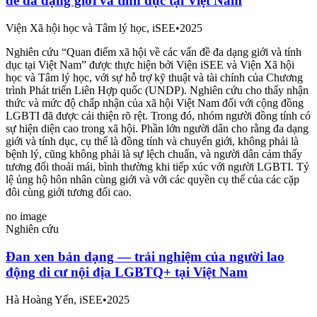
đề đa dạng giới và tính dục tại Việt Nam
Viện Xã hội học và Tâm lý học, iSEE
•
2025
Nghiên cứu “Quan điểm xã hội về các vấn đề đa dạng giới và tính
dục tại Việt Nam” được thực hiện bởi Viện iSEE và Viện Xã hội
học và Tâm lý học, với sự hỗ trợ kỹ thuật và tài chính của Chương
trình Phát triển Liên Hợp quốc (UNDP). Nghiên cứu cho thấy nhận
thức và mức độ chấp nhận của xã hội Việt Nam đối với cộng đồng
LGBTI đã được cải thiện rõ rệt. Trong đó, nhóm người đồng tính có
sự hiện diện cao trong xã hội. Phần lớn người dân cho rằng đa dạng
giới và tính dục, cụ thể là đồng tính và chuyển giới, không phải là
bệnh lý, cũng không phải là sự lệch chuẩn, và người dân cảm thấy
tương đối thoải mái, bình thường khi tiếp xúc với người LGBTI. Tỷ
lệ ủng hộ hôn nhân cùng giới và với các quyền cụ thể của các cặp
đôi cùng giới tương đối cao.
no image
Nghiên cứu
Đan xen bản dạng — trải nghiệm của người lao
động di cư nội địa LGBTQ+ tại Việt Nam
Hà Hoàng Yến, iSEE
•
2025