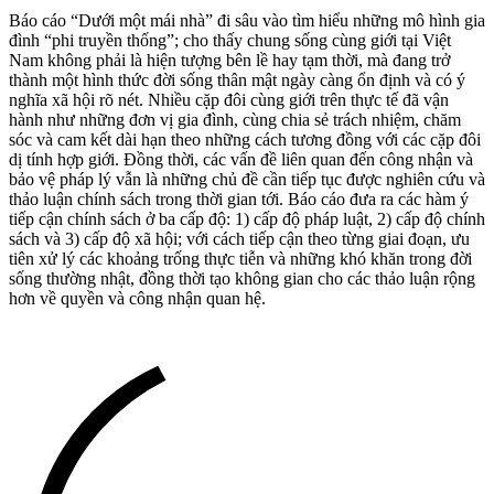
Báo cáo “Dưới một mái nhà” đi sâu vào tìm hiểu những mô hình gia
đình “phi truyền thống”; cho thấy chung sống cùng giới tại Việt
Nam không phải là hiện tượng bên lề hay tạm thời, mà đang trở
thành một hình thức đời sống thân mật ngày càng ổn định và có ý
nghĩa xã hội rõ nét. Nhiều cặp đôi cùng giới trên thực tế đã vận
hành như những đơn vị gia đình, cùng chia sẻ trách nhiệm, chăm
sóc và cam kết dài hạn theo những cách tương đồng với các cặp đôi
dị tính hợp giới. Đồng thời, các vấn đề liên quan đến công nhận và
bảo vệ pháp lý vẫn là những chủ đề cần tiếp tục được nghiên cứu và
thảo luận chính sách trong thời gian tới. Báo cáo đưa ra các hàm ý
tiếp cận chính sách ở ba cấp độ: 1) cấp độ pháp luật, 2) cấp độ chính
sách và 3) cấp độ xã hội; với cách tiếp cận theo từng giai đoạn, ưu
tiên xử lý các khoảng trống thực tiễn và những khó khăn trong đời
sống thường nhật, đồng thời tạo không gian cho các thảo luận rộng
hơn về quyền và công nhận quan hệ.