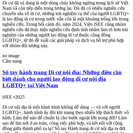
Di cư đã và đang là một dòng chảy không ngừng trong lịch sử Việt
Nam và còn tiếp diễn trong tương lai. Dù đã có nhiều nghiên cứu
chuyên sâu về di cư, những trải nghiệm cụ thể của người LGBTQ+
là lao động di cư trong nước vẫn còn là một khoảng trống lớn trong
nghiên cứu. Trong bối cảnh đó, năm 2024, Viện iSEE cùng nhóm
nghiên cứu đã thực hiện nghiên cứu định tính nhằm làm rõ hơn trải
nghiệm của những người lao động di cư thuộc cộng đồng
LGBTQ+, từ đó đề xuất các giải pháp và dịch vụ hỗ trợ phù hợp
với nhóm đối tượng này.
no image
Cẩm nang
Sổ tay hành trang Di cư nội địa: Những điều cần
biết dành cho người lao động di cư nội địa
LGBTQ+ tại Việt Nam
iSEE
•
2025
Di cư nội địa là một hành trình không dễ dàng — và với người
LGBTQ+, hành trình ấy đôi khi mang theo nhiều lớp thách thức vô
hình. Làm thế nào để chuẩn bị cho bước ngoặt lớn trong đời? Làm
sao để tìm nơi ở an toàn, công việc phù hợp, và kết nối với cộng
đồng giữa thành phố xa lạ? Sổ tay Hành trang di cư nội địa ra đời