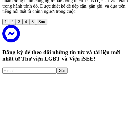
nhằm đồng hành cùng người lao động di cư LGBTQ+ tại Việt Nam
trong hành trình đó. Được thiết kế dễ tiếp cận, gần gũi, và dựa trên
tiếng nói thật từ chính người trong cuộc
1
2
3
4
5
Sau
Đăng ký để theo dõi những tin tức và tài liệu mới
nhất từ Thư viện LGBT và Viện iSEE!
Gửi