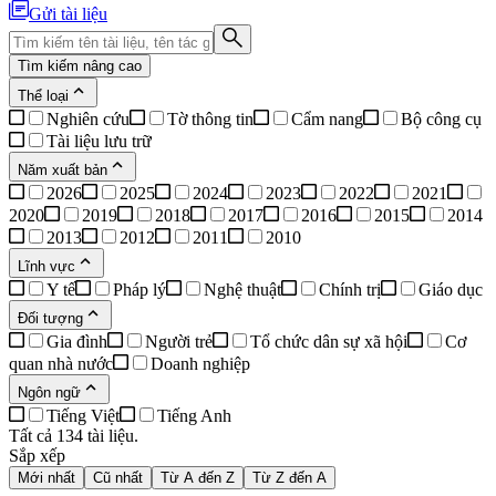
Gửi tài liệu
Tìm kiếm nâng cao
Thể loại
Nghiên cứu
Tờ thông tin
Cẩm nang
Bộ công cụ
Tài liệu lưu trữ
Năm xuất bản
2026
2025
2024
2023
2022
2021
2020
2019
2018
2017
2016
2015
2014
2013
2012
2011
2010
Lĩnh vực
Y tế
Pháp lý
Nghệ thuật
Chính trị
Giáo dục
Đối tượng
Gia đình
Người trẻ
Tổ chức dân sự xã hội
Cơ
quan nhà nước
Doanh nghiệp
Ngôn ngữ
Tiếng Việt
Tiếng Anh
Tất cả 134 tài liệu.
Sắp xếp
Mới nhất
Cũ nhất
Từ A đến Z
Từ Z đến A