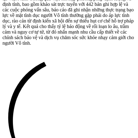
định tính, bao gồm khảo sát trực tuyến với 442 bản ghi hợp lệ và
các cuộc phỏng vấn sâu, báo cáo đã ghi nhận những thực trạng bạo
lực về mặt tình dục người Vô tính thường gặp phải do áp lực tình
dục, rào cản từ định kiến xã hội đến sự thiếu hụt cơ chế hỗ trợ pháp
lý và y tế. Kết quả cho thấy tỷ lệ báo động về rối loạn lo âu, trầm
cảm và nguy cơ tự tử, từ đó nhấn mạnh nhu cầu cấp thiết về các
chính sách bảo vệ và dịch vụ chăm sóc sức khỏe nhạy cảm giới cho
người Vô tính.