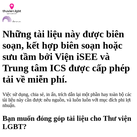
Những tài liệu này được biên
soạn, kết hợp biên soạn hoặc
Danh sách tài liệu
sưu tầm bởi
Viện iSEE
và
Hỏi đáp
Liên lạc
Trung tâm ICS
được cấp phép
Chỉ số hoà nhập LGBTI
tải về miễn phí.
VI
EN
Việc sử dụng, chia sẻ, in ấn, trích dẫn lại một phần hay toàn bộ các
tài liệu này cần được nêu nguồn, và luôn luôn với mục đích phi lợi
nhuận.
Bạn muốn đóng góp tài liệu cho Thư viện
LGBT?