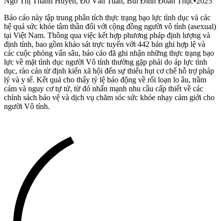
Ngô Thị Thanh Huyền, Đỗ Văn Tuấn, Bùi Đình Đoan Thục
•
2025
Báo cáo này tập trung phân tích thực trạng bạo lực tình dục và các
hệ quả sức khỏe tâm thần đối với cộng đồng người vô tính (asexual)
tại Việt Nam. Thông qua việc kết hợp phương pháp định lượng và
định tính, bao gồm khảo sát trực tuyến với 442 bản ghi hợp lệ và
các cuộc phỏng vấn sâu, báo cáo đã ghi nhận những thực trạng bạo
lực về mặt tình dục người Vô tính thường gặp phải do áp lực tình
dục, rào cản từ định kiến xã hội đến sự thiếu hụt cơ chế hỗ trợ pháp
lý và y tế. Kết quả cho thấy tỷ lệ báo động về rối loạn lo âu, trầm
cảm và nguy cơ tự tử, từ đó nhấn mạnh nhu cầu cấp thiết về các
chính sách bảo vệ và dịch vụ chăm sóc sức khỏe nhạy cảm giới cho
người Vô tính.