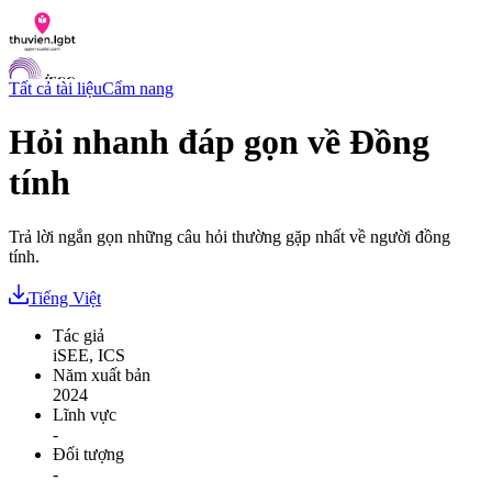
Tất cả tài liệu
Cẩm nang
Hỏi nhanh đáp gọn về Đồng
tính
Danh sách tài liệu
Hỏi đáp
Liên lạc
Trả lời ngắn gọn những câu hỏi thường gặp nhất về người đồng
Chỉ số hoà nhập LGBTI
tính.
VI
Tiếng Việt
EN
Tác giả
iSEE, ICS
Năm xuất bản
2024
Lĩnh vực
-
Đối tượng
-