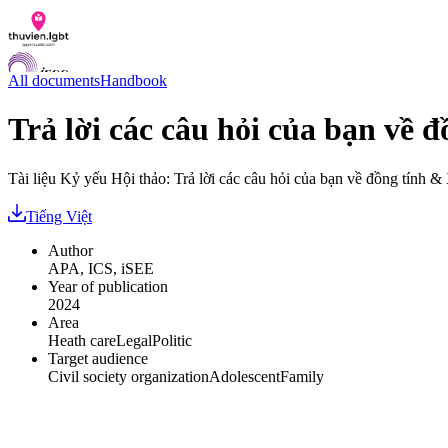
All documents
Handbook
Trả lời các câu hỏi của bạn về 
Documents
Tài liệu Kỷ yếu Hội thảo: Trả lời các câu hỏi của bạn về đồng tính 
Q&A
Contact us
Tiếng Việt
LGBTI Inclusion Index
Author
VI
APA, ICS, iSEE
EN
Year of publication
2024
Area
Heath care
Legal
Politic
Target audience
Civil society organization
Adolescent
Family