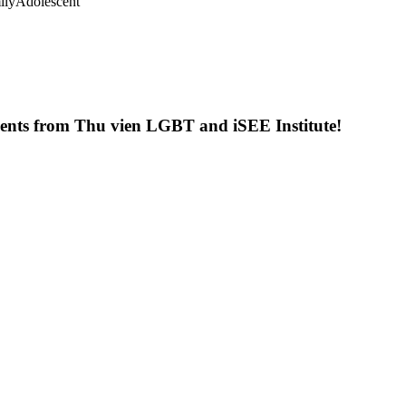
ily
Adolescent
uments from Thu vien LGBT and iSEE Institute!