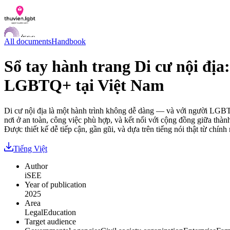
All documents
Handbook
Sổ tay hành trang Di cư nội địa
LGBTQ+ tại Việt Nam
Documents
Q&A
Contact us
Di cư nội địa là một hành trình không dễ dàng — và với người LGBTQ
LGBTI Inclusion Index
nơi ở an toàn, công việc phù hợp, và kết nối với cộng đồng giữa thà
Được thiết kế dễ tiếp cận, gần gũi, và dựa trên tiếng nói thật từ chín
VI
EN
Tiếng Việt
Author
iSEE
Year of publication
2025
Area
Legal
Education
Target audience