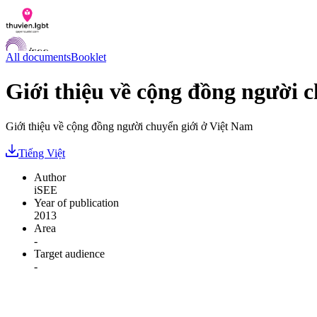
All documents
Booklet
Giới thiệu về cộng đồng người 
Documents
Giới thiệu về cộng đồng người chuyển giới ở Việt Nam
Q&A
Contact us
Tiếng Việt
LGBTI Inclusion Index
Author
VI
iSEE
EN
Year of publication
2013
Area
-
Target audience
-