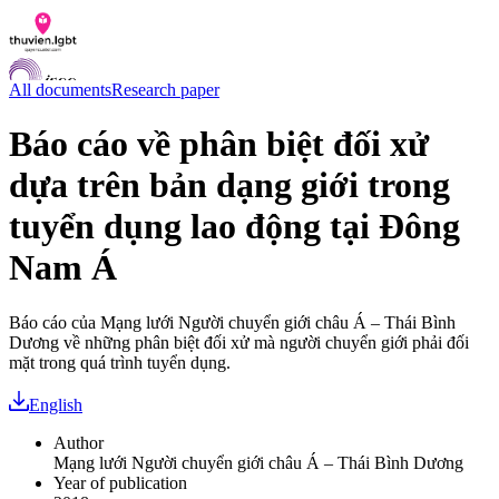
All documents
Research paper
Báo cáo về phân biệt đối xử
dựa trên bản dạng giới trong
Documents
Q&A
tuyển dụng lao động tại Đông
Contact us
LGBTI Inclusion Index
Nam Á
VI
EN
Báo cáo của Mạng lưới Người chuyển giới châu Á – Thái Bình
Dương về những phân biệt đối xử mà người chuyển giới phải đối
mặt trong quá trình tuyển dụng.
English
Author
Mạng lưới Người chuyển giới châu Á – Thái Bình Dương
Year of publication