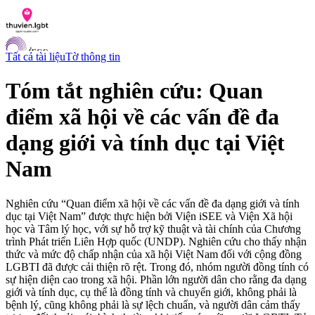
Tất cả tài liệu
Tờ thông tin
Tóm tắt nghiên cứu: Quan
điểm xã hội về các vấn đề đa
Danh sách tài liệu
Hỏi đáp
dạng giới và tính dục tại Việt
Liên lạc
Chỉ số hoà nhập LGBTI
Nam
VI
EN
Nghiên cứu “Quan điểm xã hội về các vấn đề đa dạng giới và tính
dục tại Việt Nam” được thực hiện bởi Viện iSEE và Viện Xã hội
học và Tâm lý học, với sự hỗ trợ kỹ thuật và tài chính của Chương
trình Phát triển Liên Hợp quốc (UNDP). Nghiên cứu cho thấy nhận
thức và mức độ chấp nhận của xã hội Việt Nam đối với cộng đồng
LGBTI đã được cải thiện rõ rệt. Trong đó, nhóm người đồng tính có
sự hiện diện cao trong xã hội. Phần lớn người dân cho rằng đa dạng
giới và tính dục, cụ thể là đồng tính và chuyển giới, không phải là
bệnh lý, cũng không phải là sự lệch chuẩn, và người dân cảm thấy