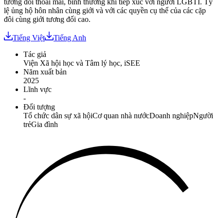
tương đối thoải mái, bình thường khi tiếp xúc với người LGBTI. Tỷ
lệ ủng hộ hôn nhân cùng giới và với các quyền cụ thể của các cặp
đôi cùng giới tương đối cao.
Tiếng Việt
Tiếng Anh
Tác giả
Viện Xã hội học và Tâm lý học, iSEE
Năm xuất bản
2025
Lĩnh vực
-
Đối tượng
Tổ chức dân sự xã hội
Cơ quan nhà nước
Doanh nghiệp
Người
trẻ
Gia đình