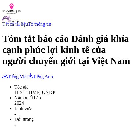
Tất cả tài liệu
Tờ thông tin
Tóm tắt báo cáo Đánh giá khía
cạnh phúc lợi kinh tế của
Danh sách tài liệu
Hỏi đáp
người chuyển giới tại Việt Nam
Liên lạc
Chỉ số hoà nhập LGBTI
Tiếng Việt
Tiếng Anh
VI
EN
Tác giả
IT'S T TIME, UNDP
Năm xuất bản
2024
Lĩnh vực
-
Đối tượng
-