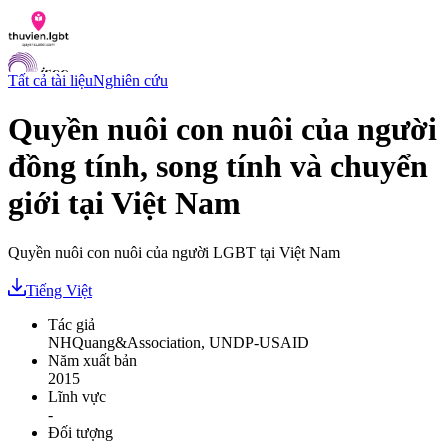
Tất cả tài liệu
Nghiên cứu
Quyền nuôi con nuôi của người
đồng tính, song tính và chuyển
Danh sách tài liệu
Hỏi đáp
giới tại Việt Nam
Liên lạc
Chỉ số hoà nhập LGBTI
Quyền nuôi con nuôi của người LGBT tại Việt Nam
VI
EN
Tiếng Việt
Tác giả
NHQuang&Association, UNDP-USAID
Năm xuất bản
2015
Lĩnh vực
-
Đối tượng