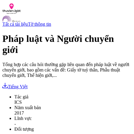
Tất cả tài liệu
Tờ thông tin
Pháp luật và Người chuyển
giới
Danh sách tài liệu
Hỏi đáp
Liên lạc
Tổng hợp các câu hỏi thường gặp liên quan đến pháp luật về người
Chỉ số hoà nhập LGBTI
chuyển giới, bao gồm các vấn đề: Giấy tờ tuỳ thân, Phẫu thuật
chuyển giới, Thể hiện giới,...
VI
EN
Tiếng Việt
Tác giả
ICS
Năm xuất bản
2017
Lĩnh vực
-
Đối tượng