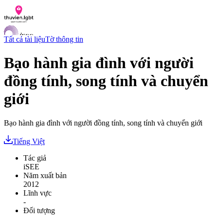
Tất cả tài liệu
Tờ thông tin
Bạo hành gia đình với người
đồng tính, song tính và chuyển
Danh sách tài liệu
Hỏi đáp
giới
Liên lạc
Chỉ số hoà nhập LGBTI
Bạo hành gia đình với người đồng tính, song tính và chuyển giới
VI
EN
Tiếng Việt
Tác giả
iSEE
Năm xuất bản
2012
Lĩnh vực
-
Đối tượng