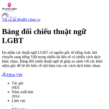
Tất cả tài liệu
Bộ công cụ
Bảng đối chiếu thuật ngữ
LGBT
Danh sách tài liệu
Hỏi đáp
Liên lạc
Đa phần các thuật ngữ LGBT có nguồn gốc từ tiếng Anh, khi
Chỉ số hoà nhập LGBTI
chuyển sang tiếng Việt trong nhiều tài liệu sẽ có nhiều cách dịch
khác nhau. Bảng đối chiếu thuật ngữ sẽ giúp so sánh với các khái
VI
niệm gốc để từ đó hiểu về nội hàm của các cách dịch khác nhau.
EN
Tiếng Việt
Tác giả
iSEE
Năm xuất bản
2014
Lĩnh vực
-