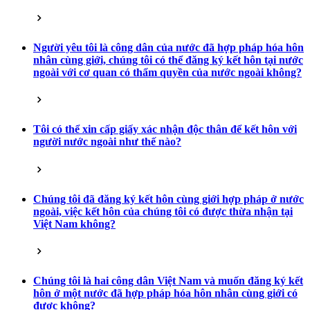
Người yêu tôi là công dân của nước đã hợp pháp hóa hôn
nhân cùng giới, chúng tôi có thể đăng ký kết hôn tại nước
ngoài với cơ quan có thẩm quyền của nước ngoài không?
Tôi có thể xin cấp giấy xác nhận độc thân để kết hôn với
người nước ngoài như thế nào?
Chúng tôi đã đăng ký kết hôn cùng giới hợp pháp ở nước
ngoài, việc kết hôn của chúng tôi có được thừa nhận tại
Việt Nam không?
Chúng tôi là hai công dân Việt Nam và muốn đăng ký kết
hôn ở một nước đã hợp pháp hóa hôn nhân cùng giới có
được không?