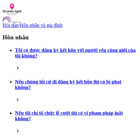
Hỏi đáp
/
Hôn nhân và gia đình
Hôn nhân
Tôi có được đăng ký kết hôn với người yêu cùng giới của
Danh sách tài liệu
tôi không?
Hỏi đáp
Liên lạc
Chỉ số hoà nhập LGBTI
VI
Nếu chúng tôi cứ đi đăng ký kết hôn thì có bị phạt
EN
không?
Nếu tôi chỉ tổ chức lễ cưới thì có vi phạm pháp luật
không?