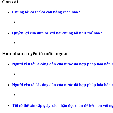
Con cái
Chúng tôi có thể có con bằng cách nào?
Quyền lợi của đứa bé với hai chúng tôi như thế nào?
Hôn nhân có yếu tố nước ngoài
Người yêu tôi là công dân của nước đã hợp pháp hóa hôn n
Người yêu tôi là công dân của nước đã hợp pháp hóa hôn n
Tôi có thể xin cấp giấy xác nhận độc thân để kết hôn với 