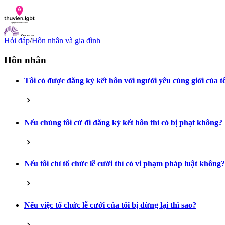
Hỏi đáp
/
Hôn nhân và gia đình
Hôn nhân
Tôi có được đăng ký kết hôn với người yêu cùng giới của t
Danh sách tài liệu
Hỏi đáp
Liên lạc
Chỉ số hoà nhập LGBTI
Nếu chúng tôi cứ đi đăng ký kết hôn thì có bị phạt không?
VI
EN
Nếu tôi chỉ tổ chức lễ cưới thì có vi phạm pháp luật không?
Nếu việc tổ chức lễ cưới của tôi bị dừng lại thì sao?