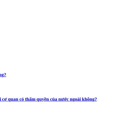
ng?
với cơ quan có thẩm quyền của nước ngoài không?