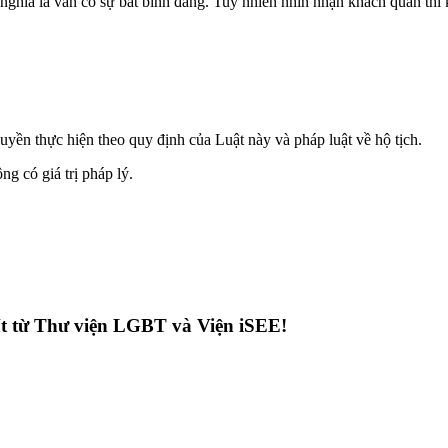
 nghĩa là vẫn có sự bất bình đẳng. Tuy nhiên nhìn nhận khách quan thì
yền thực hiện theo quy định của Luật này và pháp luật về hộ tịch.
g có giá trị pháp lý.
hất từ Thư viện LGBT và Viện iSEE!