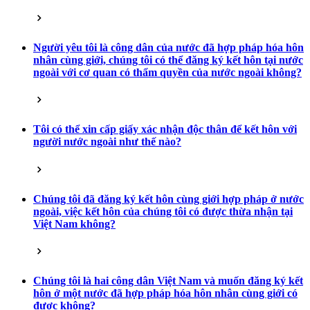
Người yêu tôi là công dân của nước đã hợp pháp hóa hôn
nhân cùng giới, chúng tôi có thể đăng ký kết hôn tại nước
ngoài với cơ quan có thẩm quyền của nước ngoài không?
Tôi có thể xin cấp giấy xác nhận độc thân để kết hôn với
người nước ngoài như thế nào?
Chúng tôi đã đăng ký kết hôn cùng giới hợp pháp ở nước
ngoài, việc kết hôn của chúng tôi có được thừa nhận tại
Việt Nam không?
Chúng tôi là hai công dân Việt Nam và muốn đăng ký kết
hôn ở một nước đã hợp pháp hóa hôn nhân cùng giới có
được không?