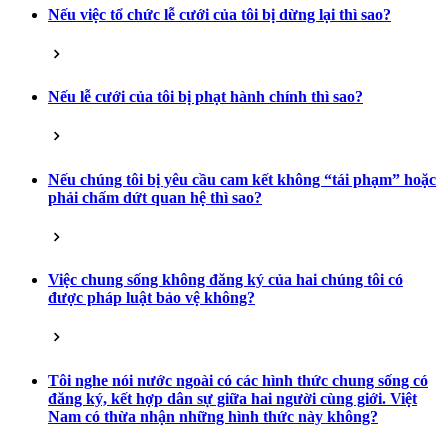
Nếu việc tổ chức lễ cưới của tôi bị dừng lại thì sao?
Nếu lễ cưới của tôi bị phạt hành chính thì sao?
Nếu chúng tôi bị yêu cầu cam kết không “tái phạm” hoặc
phải chấm dứt quan hệ thì sao?
Việc chung sống không đăng ký của hai chúng tôi có
được pháp luật bảo vệ không?
Tôi nghe nói nước ngoài có các hình thức chung sống có
đăng ký, kết hợp dân sự giữa hai người cùng giới. Việt
Nam có thừa nhận những hình thức này không?