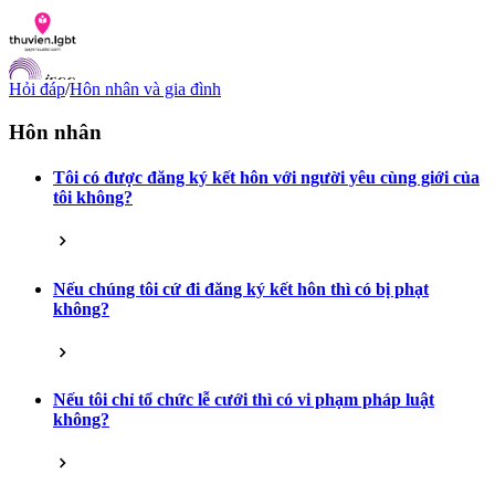
Hỏi đáp
/
Hôn nhân và gia đình
Hôn nhân
Tôi có được đăng ký kết hôn với người yêu cùng giới của
Danh sách tài liệu
tôi không?
Hỏi đáp
Liên lạc
Chỉ số hoà nhập LGBTI
VI
Nếu chúng tôi cứ đi đăng ký kết hôn thì có bị phạt
EN
không?
Nếu tôi chỉ tổ chức lễ cưới thì có vi phạm pháp luật
không?