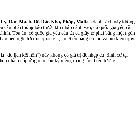
 Uy, Đan Mạch, Bồ Đào Nha, Pháp, Malta
. (danh sách này không
yêu cầu phải thông báo trước khi nhập cảnh vào, có quốc gia yêu cầu
hính, Tòa án, có quốc gia yêu cầu tất cả giấy tờ phải bằng một ngôn
ạn nên nghĩ tới một quốc gia, tỉnh/tiểu bang cụ thể và tìm kiếm quy
à "du lịch kết hôn") này không có giá trị để nhập cư, định cư tại
 lịch nhằm đáp ứng nhu cầu kỷ niệm, mang tính biểu tượng.