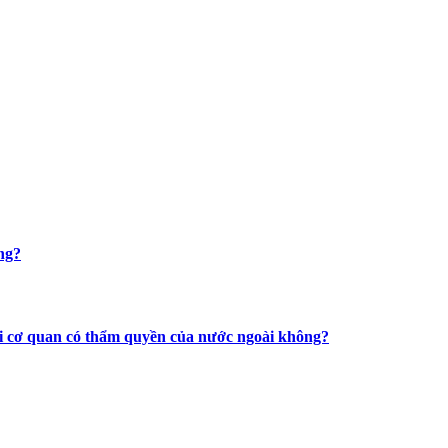
ng?
với cơ quan có thẩm quyền của nước ngoài không?