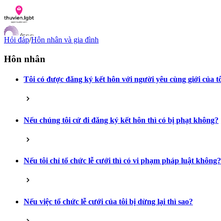
Hỏi đáp
/
Hôn nhân và gia đình
Hôn nhân
Tôi có được đăng ký kết hôn với người yêu cùng giới của t
Danh sách tài liệu
Hỏi đáp
Liên lạc
Chỉ số hoà nhập LGBTI
Nếu chúng tôi cứ đi đăng ký kết hôn thì có bị phạt không?
VI
EN
Nếu tôi chỉ tổ chức lễ cưới thì có vi phạm pháp luật không?
Nếu việc tổ chức lễ cưới của tôi bị dừng lại thì sao?