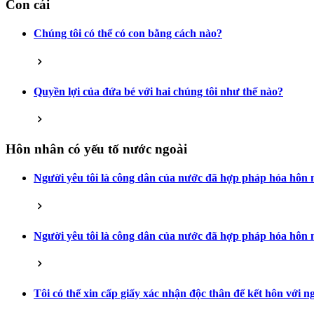
Con cái
Chúng tôi có thể có con bằng cách nào?
Quyền lợi của đứa bé với hai chúng tôi như thế nào?
Hôn nhân có yếu tố nước ngoài
Người yêu tôi là công dân của nước đã hợp pháp hóa hôn n
Người yêu tôi là công dân của nước đã hợp pháp hóa hôn n
Tôi có thể xin cấp giấy xác nhận độc thân để kết hôn với 