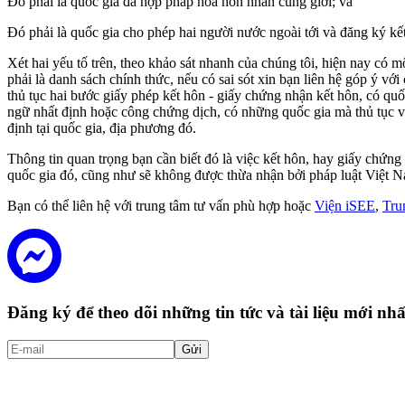
Đó phải là quốc gia đã hợp pháp hóa hôn nhân cùng giới; và
Đó phải là quốc gia cho phép hai người nước ngoài tới và đăng ký kế
Xét hai yếu tố trên, theo khảo sát nhanh của chúng tôi, hiện nay có m
phải là danh sách chính thức, nếu có sai sót xin bạn liên hệ góp ý v
thủ tục hai bước giấy phép kết hôn - giấy chứng nhận kết hôn, có quố
ngữ nhất định hoặc công chứng dịch, có những quốc gia mà thủ tục và 
định tại quốc gia, địa phương đó.
Thông tin quan trọng bạn cần biết đó là việc kết hôn, hay giấy chứng 
quốc gia đó, cũng như sẽ không được thừa nhận bởi pháp luật Việt N
Bạn có thể liên hệ với trung tâm tư vấn phù hợp hoặc
Viện iSEE
,
Tru
Đăng ký để theo dõi những tin tức và tài liệu mới n
Gửi