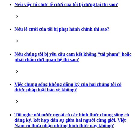
Nếu việc tổ chức lễ cưới của tôi bị dừng lại thì sao?
Nếu lễ cưới của tôi bị phạt hành chính thì sao?
Nếu chúng tôi bị yêu cầu cam kết không “tái phạm” hoặc
phải chấm dứt quan hệ thì sao?
Việc chung sống không đăng ký của hai chúng tôi có
được pháp luật bảo vệ không?
Tôi nghe nói nước ngoài có các hình thức chung sống có
đăng ký, kết hợp dân sự giữa hai người cùng giới. Việt
Nam có thừa nhận những hình thức này không?