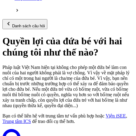
Danh sách câu hỏi
Quyền lợi của đứa bé với hai
chúng tôi như thế nào?
Pháp luật Việt Nam hiện tại không cho phép một đứa bé làm con
nuôi của hai người không phải là vợ chồng. Vì vậy về mặt pháp lý
chỉ có một trong hai người là cha/mẹ của đứa bé. Vì vậy, bạn nên
chuẩn bị trước những trường hợp có thể xảy ra để đảm bảo quyền
lợi cho đứa bé. Nếu một đứa trẻ vừa có bố/mẹ ruột, vừa có bố/mẹ
nuôi thì bố/mẹ nuôi có quyền, nghĩa vụ hơn so với bố/mẹ ruột nếu
xảy ra tranh chấp, còn quyền lợi của đứa trẻ với hai bố/mẹ là như
nhau (quyền thừa kế, quyền đại diện...)
Bạn có thể liên hệ với trung tâm tư vấn phù hợp hoặc
Viện iSEE
,
Trung tâm ICS
để trao đổi cụ thể hơn.