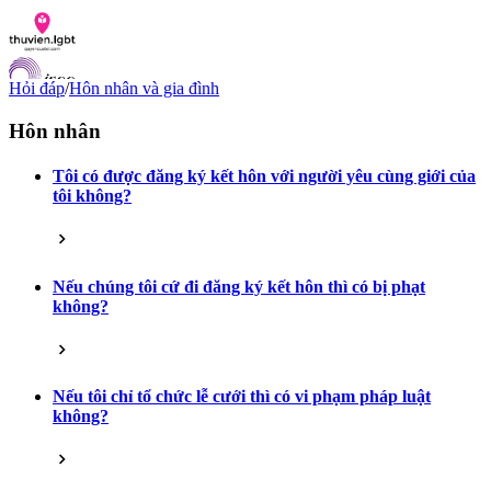
Hỏi đáp
/
Hôn nhân và gia đình
Hôn nhân
Tôi có được đăng ký kết hôn với người yêu cùng giới của
Danh sách tài liệu
tôi không?
Hỏi đáp
Liên lạc
Chỉ số hoà nhập LGBTI
VI
Nếu chúng tôi cứ đi đăng ký kết hôn thì có bị phạt
EN
không?
Nếu tôi chỉ tổ chức lễ cưới thì có vi phạm pháp luật
không?