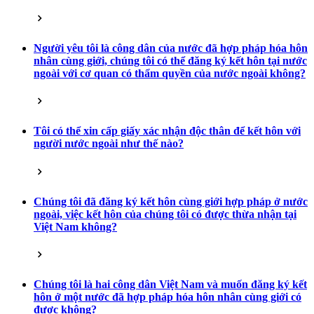
Người yêu tôi là công dân của nước đã hợp pháp hóa hôn
nhân cùng giới, chúng tôi có thể đăng ký kết hôn tại nước
ngoài với cơ quan có thẩm quyền của nước ngoài không?
Tôi có thể xin cấp giấy xác nhận độc thân để kết hôn với
người nước ngoài như thế nào?
Chúng tôi đã đăng ký kết hôn cùng giới hợp pháp ở nước
ngoài, việc kết hôn của chúng tôi có được thừa nhận tại
Việt Nam không?
Chúng tôi là hai công dân Việt Nam và muốn đăng ký kết
hôn ở một nước đã hợp pháp hóa hôn nhân cùng giới có
được không?