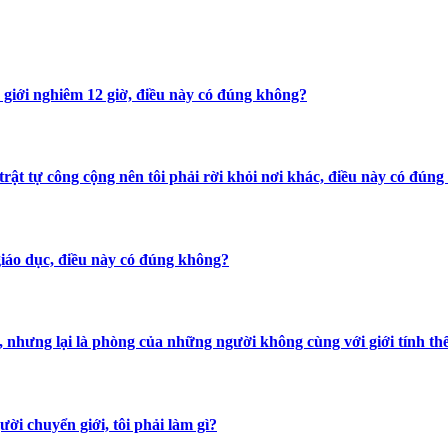
ờ giới nghiêm 12 giờ, điều này có đúng không?
 trật tự công cộng nên tôi phải rời khỏi nơi khác, điều này có đún
 giáo dục, điều này có đúng không?
nhưng lại là phòng của những người không cùng với giới tính thể h
ười chuyển giới, tôi phải làm gì?