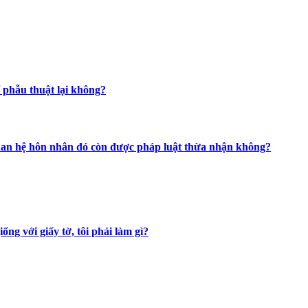
hể phẫu thuật lại không?
mối quan hệ hôn nhân đó còn được pháp luật thừa nhận không?
ng với giấy tờ, tôi phải làm gì?