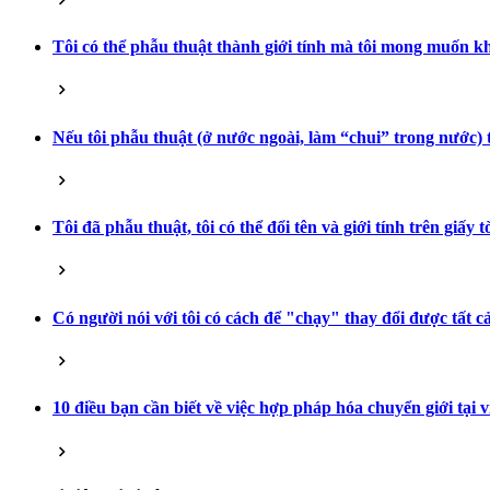
Tôi có thể phẫu thuật thành giới tính mà tôi mong muốn 
Nếu tôi phẫu thuật (ở nước ngoài, làm “chui” trong nước) t
Tôi đã phẫu thuật, tôi có thể đổi tên và giới tính trên giấy
Có người nói với tôi có cách để "chạy" thay đổi được tất c
10 điều bạn cần biết về việc hợp pháp hóa chuyển giới tại 