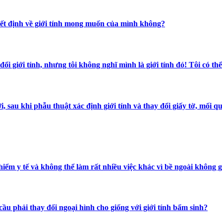
 quyết định về giới tính mong muốn của mình không?
y đổi giới tính, nhưng tôi không nghĩ mình là giới tính đó! Tôi có t
 giới, sau khi phẫu thuật xác định giới tính và thay đổi giấy tờ, 
ểm y tế và không thể làm rất nhiều việc khác vì bề ngoài không giố
u phải thay đổi ngoại hình cho giống với giới tính bẩm sinh?