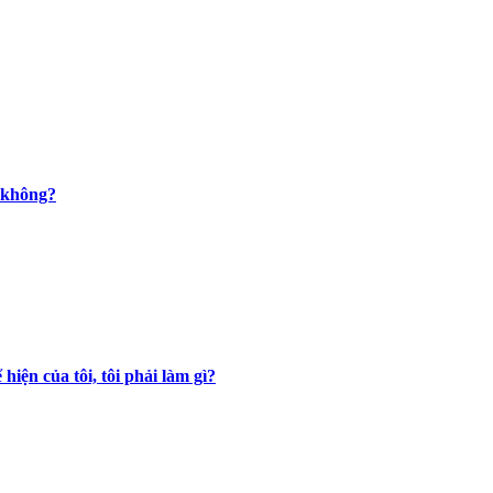
g không?
iện của tôi, tôi phải làm gì?