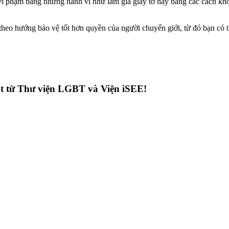
 vi phạm bằng những hành vi như làm giả giấy tờ hay bằng các cách kh
 theo hướng bảo vệ tốt hơn quyền của người chuyển giới, từ đó bạn có 
hất từ Thư viện LGBT và Viện iSEE!