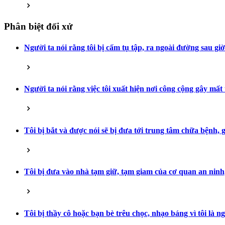
Phân biệt đối xử
Người ta nói rằng tôi bị cấm tụ tập, ra ngoài đường sau gi
Người ta nói rằng việc tôi xuất hiện nơi công cộng gây mất
Tôi bị bắt và được nói sẽ bị đưa tới trung tâm chữa bệnh,
Tôi bị đưa vào nhà tạm giữ, tạm giam của cơ quan an ninh, 
Tôi bị thầy cô hoặc bạn bè trêu chọc, nhạo báng vì tôi là ng