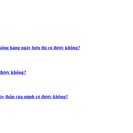
c sống hàng ngày hơn thì có được không?
ó được không?
 tùy thân của mình có được không?