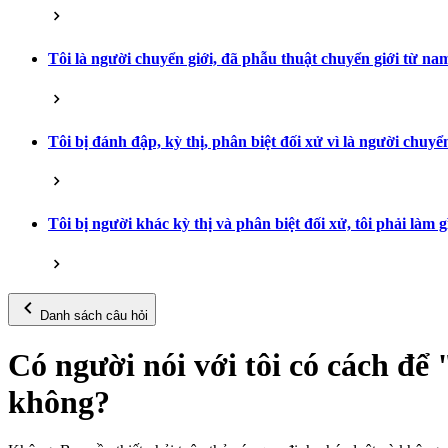
Tôi là người chuyển giới, đã phẫu thuật chuyển giới từ na
Tôi bị đánh đập, kỳ thị, phân biệt đối xử vì là người chuyển
Tôi bị người khác kỳ thị và phân biệt đối xử, tôi phải làm g
Danh sách câu hỏi
Có người nói với tôi có cách để 
không?