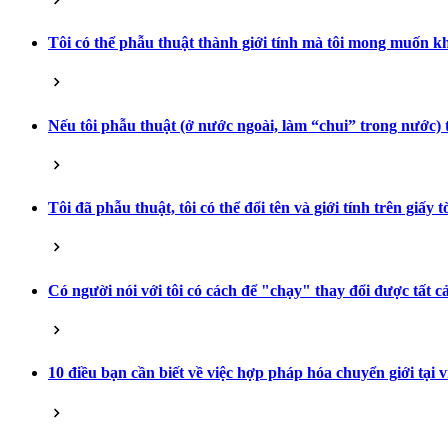
Tôi có thể phẫu thuật thành giới tính mà tôi mong muốn 
Nếu tôi phẫu thuật (ở nước ngoài, làm “chui” trong nước) t
Tôi đã phẫu thuật, tôi có thể đổi tên và giới tính trên giấy
Có người nói với tôi có cách để "chạy" thay đổi được tất c
10 điều bạn cần biết về việc hợp pháp hóa chuyển giới tại 