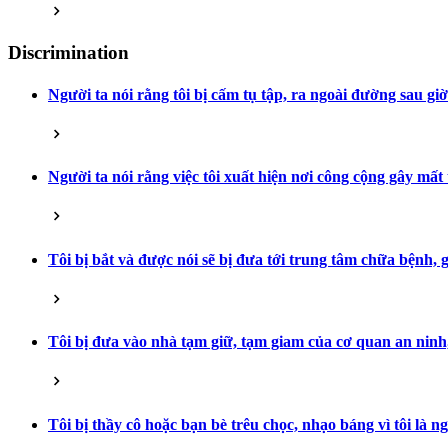
Discrimination
Người ta nói rằng tôi bị cấm tụ tập, ra ngoài đường sau gi
Người ta nói rằng việc tôi xuất hiện nơi công cộng gây mất
Tôi bị bắt và được nói sẽ bị đưa tới trung tâm chữa bệnh,
Tôi bị đưa vào nhà tạm giữ, tạm giam của cơ quan an ninh, 
Tôi bị thầy cô hoặc bạn bè trêu chọc, nhạo báng vì tôi là ng