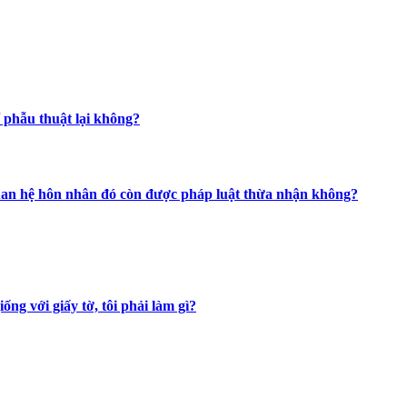
hể phẫu thuật lại không?
mối quan hệ hôn nhân đó còn được pháp luật thừa nhận không?
ng với giấy tờ, tôi phải làm gì?