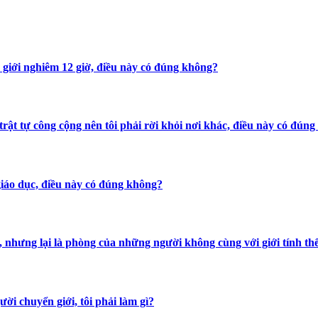
ờ giới nghiêm 12 giờ, điều này có đúng không?
 trật tự công cộng nên tôi phải rời khỏi nơi khác, điều này có đún
 giáo dục, điều này có đúng không?
nhưng lại là phòng của những người không cùng với giới tính thể h
ười chuyển giới, tôi phải làm gì?