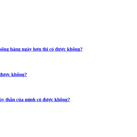
c sống hàng ngày hơn thì có được không?
ó được không?
 tùy thân của mình có được không?