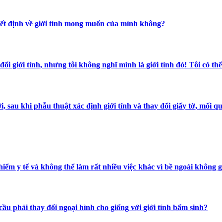
 quyết định về giới tính mong muốn của mình không?
y đổi giới tính, nhưng tôi không nghĩ mình là giới tính đó! Tôi có t
 giới, sau khi phẫu thuật xác định giới tính và thay đổi giấy tờ, 
ểm y tế và không thể làm rất nhiều việc khác vì bề ngoài không giố
u phải thay đổi ngoại hình cho giống với giới tính bẩm sinh?