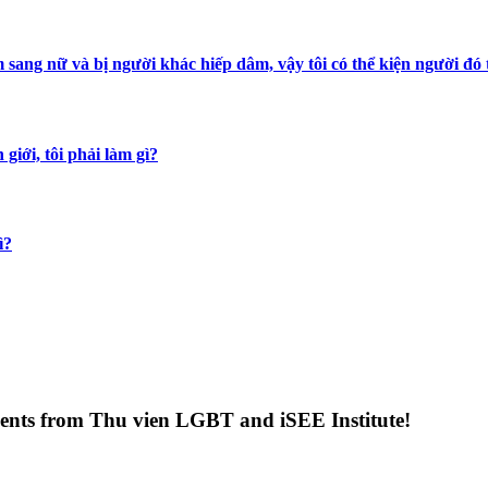
m sang nữ và bị người khác hiếp dâm, vậy tôi có thể kiện người đó
 giới, tôi phải làm gì?
ì?
uments from Thu vien LGBT and iSEE Institute!