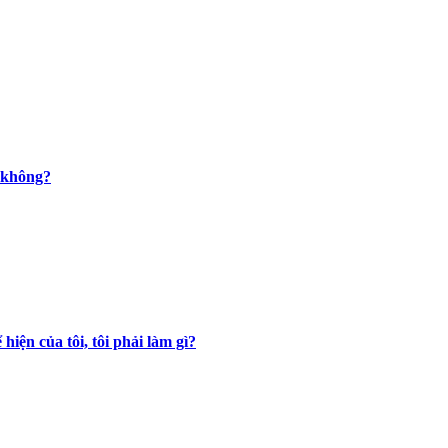
g không?
iện của tôi, tôi phải làm gì?