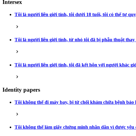
Intersex
Tôi là người liên giới tính, tôi dưới 18 tuổi, tôi có thể tự
Tôi là người liên giới tính, từ nhỏ tôi đã bị phẫu thuật tha
Tôi là người liên giới tính, tôi đã kết hôn với người khác
Identity papers
Tôi không thể đi máy bay, bị từ chối khám chữa bệnh bảo hi
Tôi không thể làm giấy chứng minh nhân dân vì được yêu cầ