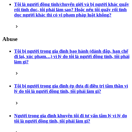
Tôi là người đồng tính/chuyển giới và bị người khác quấy
rối tình dục, tôi phải làm sao? Hoặc nếu tôi quấy rối tình
dục người khác thì có vi phạm pháp luật không?
Abuse
Tôi bị người trong gia đình bạo hành (đánh đập, hạn chế
đi lại, xúc phạm…) vì lý do tôi là người đồng tính, tôi phải
làm gì?
Tôi bị người trong gia đình ép đưa đi điều trị tâm thần vì
lý do tôi là người đồng tính, tôi phải làm gì?
Người trong gia đình khuyên tôi đi tư vấn tâm lý vì lý do
tôi là người đồng tính, tôi phải làm gì?