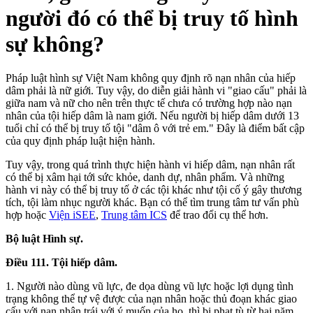
người đó có thể bị truy tố hình
sự không?
Pháp luật hình sự Việt Nam không quy định rõ nạn nhân của hiếp
dâm phải là nữ giới. Tuy vậy, do diễn giải hành vi "giao cấu" phải là
giữa nam và nữ cho nên trên thực tế chưa có trường hợp nào nạn
nhân của tội hiếp dâm là nam giới. Nếu người bị hiếp dâm dưới 13
tuổi chỉ có thể bị truy tố tội "dâm ô với trẻ em." Đây là điểm bất cập
của quy định pháp luật hiện hành.
Tuy vậy, trong quá trình thực hiện hành vi hiếp dâm, nạn nhân rất
có thể bị xâm hại tới sức khỏe, danh dự, nhân phẩm. Và những
hành vi này có thể bị truy tố ở các tội khác như tội cố ý gây thương
tích, tội làm nhục người khác. Bạn có thể tìm trung tâm tư vấn phù
hợp hoặc
Viện iSEE
,
Trung tâm ICS
để trao đổi cụ thể hơn.
Bộ luật Hình sự.
Điều 111. Tội hiếp dâm.
1. Người nào dùng vũ lực, đe dọa dùng vũ lực hoặc lợi dụng tình
trạng không thể tự vệ được của nạn nhân hoặc thủ đoạn khác giao
cấu với nạn nhân trái với ý muốn của họ, thì bị phạt tù từ hai năm