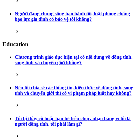
Người đang chung sống bạo hành tôi, luật phòng chống
bạo lực gia đình có bảo vệ tôi không?
Education
Chương trình giáo dục hiện tại có nội dung về đồng tính,
song tính và chuyển giới không?
Nếu tôi chia sẻ các thông tin, kiến thức về đồng tính, song
tính và chuyển giới thì có vi phạm pháp luật hay không?
Tôi bị thầy cô hoặc bạn bè trêu chọc, nhạo báng vì tôi là
người đồng tính, tôi phải làm gì?